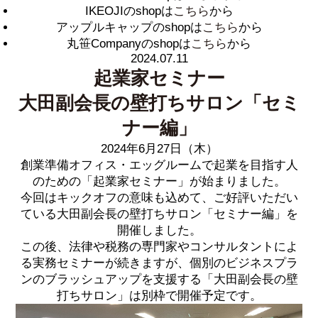
IKEOJIのshopは
こちら
から
アップルキャップのshopは
こちら
から
丸笹Companyのshopは
こちら
から
2024.07.11
起業家セミナー
大田副会長の壁打ちサロン「セミ
ナー編」
2024年6月27日（木）
創業準備オフィス・エッグルームで起業を目指す人
のための「起業家セミナー」が始まりました。
今回はキックオフの意味も込めて、ご好評いただい
ている大田副会長の壁打ちサロン「セミナー編」を
開催しました。
この後、法律や税務の専門家やコンサルタントによ
る実務セミナーが続きますが、個別のビジネスプラ
ンのブラッシュアップを支援する「大田副会長の壁
打ちサロン」は別枠で開催予定です。