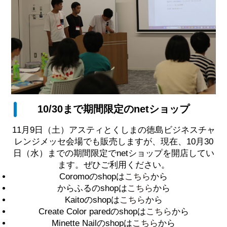
10/30まで期間限定のnetショップ
11月9日（土）アスティとくしまの徳島ビジネスチャ
レンジメッセ会場でも販売しますが、現在、10月30
日（水）までの期間限定でnetショップを開店してい
ます。ぜひご利用ください。
Coromoのshopは
こちら
から
からふるのshopは
こちら
から
Kaitoのshopは
こちら
から
Create Color paredのshopは
こちら
から
Minette Nailのshopは
こちら
から