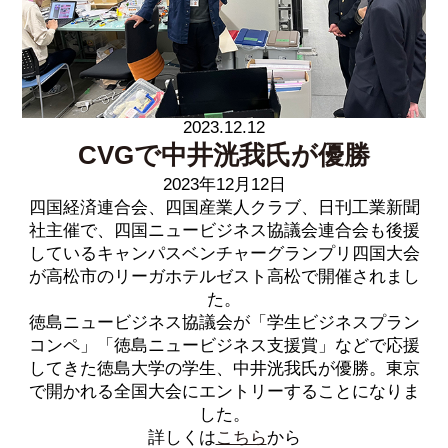
2023.12.12
CVGで中井洸我氏が優勝
2023年12月12日
四国経済連合会、四国産業人クラブ、日刊工業新聞
社主催で、四国ニュービジネス協議会連合会も後援
しているキャンパスベンチャーグランプリ四国大会
が高松市のリーガホテルゼスト高松で開催されまし
た。
徳島ニュービジネス協議会が「学生ビジネスプラン
コンペ」「徳島ニュービジネス支援賞」などで応援
してきた徳島大学の学生、中井洸我氏が優勝。東京
で開かれる全国大会にエントリーすることになりま
した。
詳しくは
こちら
から